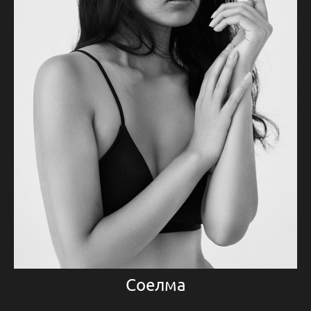
Соелма